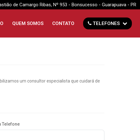
astião de Camargo Ribas, Nº 953 - Bonsucesso - Guarapuava - PR
TO
QUEM SOMOS
CONTATO
TELEFONES
lizamos um consultor especialista que cuidará de
 Telefone