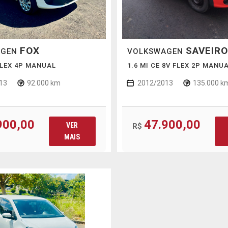
FOX
SAVEIRO
AGEN
VOLKSWAGEN
 FLEX 4P MANUAL
1.6 MI CE 8V FLEX 2P MANUA
13
92.000 km
2012/2013
135.000 k
900,00
47.900,00
VER
R$
MAIS