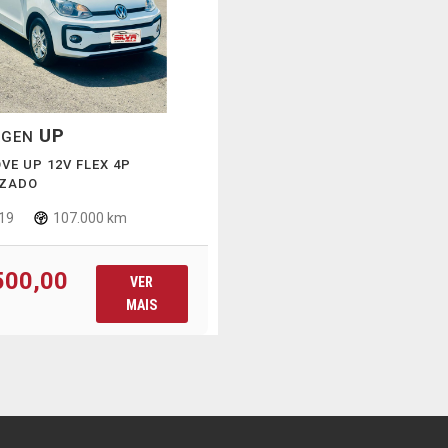
UP
AGEN
OVE UP 12V FLEX 4P
ZADO
19
107.000 km
500,00
VER
MAIS