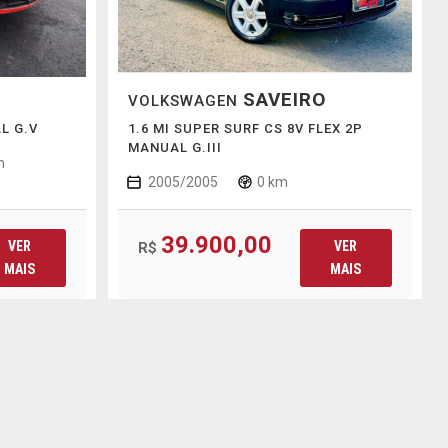
SAVEIRO
VOLKSWAGEN
L G.V
1.6 MI SUPER SURF CS 8V FLEX 2P
MANUAL G.III
m
2005/2005
0 km
39.900,00
VER
VER
R$
MAIS
MAIS